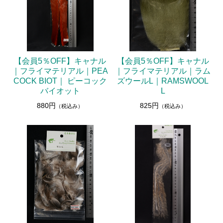
【会員5％OFF】キャナル
【会員5％OFF】キャナル
｜フライマテリアル｜PEA
｜フライマテリアル｜ラム
COCK BIOT｜ ピーコック
ズウールL｜RAMSWOOL
バイオット
L
880円
825円
（税込み）
（税込み）