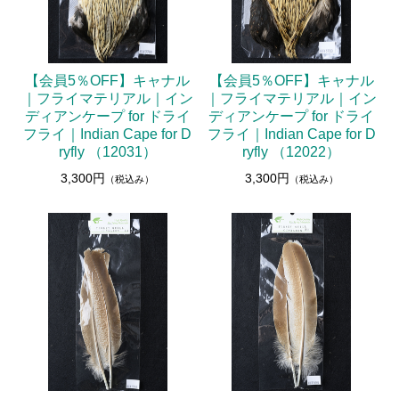
【会員5％OFF】キャナル
【会員5％OFF】キャナル
｜フライマテリアル｜イン
｜フライマテリアル｜イン
ディアンケープ for ドライ
ディアンケープ for ドライ
フライ｜Indian Cape for D
フライ｜Indian Cape for D
ryfly （12031）
ryfly （12022）
3,300円
3,300円
（税込み）
（税込み）