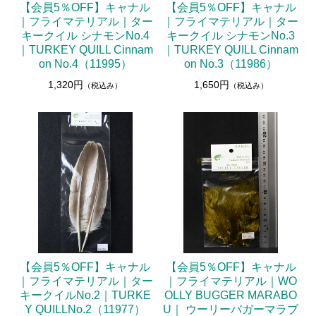
【会員5％OFF】キャナル
【会員5％OFF】キャナル
｜フライマテリアル｜ター
｜フライマテリアル｜ター
キークイル シナモンNo.4
キークイル シナモンNo.3
｜TURKEY QUILL Cinnam
｜TURKEY QUILL Cinnam
on No.4（11995）
on No.3（11986）
1,320円
1,650円
（税込み）
（税込み）
【会員5％OFF】キャナル
【会員5％OFF】キャナル
｜フライマテリアル｜ター
｜フライマテリアル｜WO
キークイルNo.2｜TURKE
OLLY BUGGER MARABO
Y QUILLNo.2（11977）
U｜ ウーリーバガーマラブ