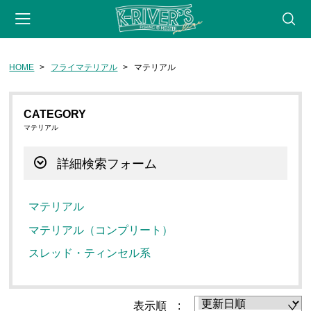
HOME
フライマテリアル
マテリアル
会員登録
マイページ
カート
webサイト
CATEGORY
CATEGORY
マテリアル
フライフィッシング
詳細検索フォーム
ロッド
リール
マテリアル
フライライン
マテリアル（コンプリート）
リーダー・ティペット
スレッド・ティンセル系
フライ用アクセサリー
タイイングツール
表示順 :
フライ（完成品）