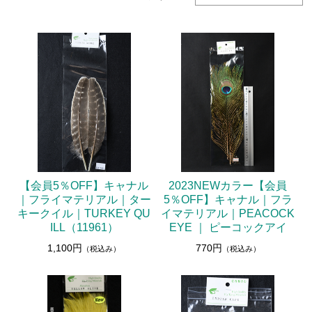
フライケース
フライマテリアル
マテリアル
マテリアル（コンプリート）
マテリアル（スレッド・ティンセル系）
ルアーフィッシング
ロッド
【会員5％OFF】キャナル
2023NEWカラー【会員
｜フライマテリアル｜ター
5％OFF】キャナル｜フラ
ルアー
キークイル｜TURKEY QU
イマテリアル｜PEACOCK
ハンドメイドルアー
ILL（11961）
EYE ｜ ピーコックアイ
1,100円
770円
管釣りルアー
（税込み）
（税込み）
ルアーケース
ランディングネット