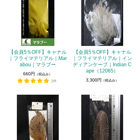
ランディングネット
マグネットリリーサー
ネットホルダー
レザーチェーン
レザーシース
【会員5％OFF】キャナル
【会員5％OFF】キャナル
｜フライマテリアル｜Mar
｜フライマテリアル｜イン
メンテナンス
abou｜マラブー
ディアンケープ｜Indian C
交換用ネット
ape（12065）
660円
（税込み）
3,300円
（税込み）
2件
ウェーディングギア
ウェーダー
ウェーディングシューズ
ウェア・アクセサリー
ヘッドギア
アウター・ベスト