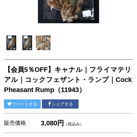
ランディングネット
マグネットリリーサー
ネットホルダー
レザーチェーン
レザーシース
メンテナンス
【会員5％OFF】キャナル｜フライマテリ
交換用ネット
アル｜コックフェザント・ランプ｜Cock
ウェーディングギア
Pheasant Rump（11943）
ウェーダー
ウェーディングシューズ
ツイートする
シェアする
ウェア・アクセサリー
3,080円
販売価格
（税込み）
ヘッドギア
アウター・ベスト