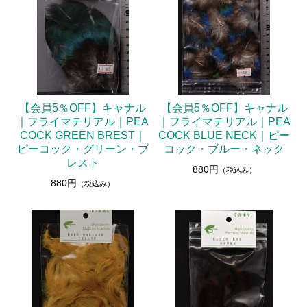
【会員5％OFF】キャナル
【会員5％OFF】キャナル
｜フライマテリアル｜PEA
｜フライマテリアル｜PEA
COCK GREEN BREST｜
COCK BLUE NECK｜ピー
ピーコック・グリーン・ブ
コック・ブルー・ネック
レスト
880円
（税込み）
880円
（税込み）