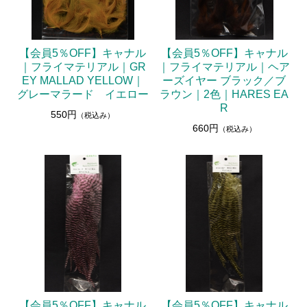
【会員5％OFF】キャナル
【会員5％OFF】キャナル
｜フライマテリアル｜GR
｜フライマテリアル｜ヘア
EY MALLAD YELLOW｜
ーズイヤー ブラック／ブ
グレーマラード イエロー
ラウン｜2色｜HARES EA
R
550円
（税込み）
660円
（税込み）
【会員5％OFF】キャナル
【会員5％OFF】キャナル