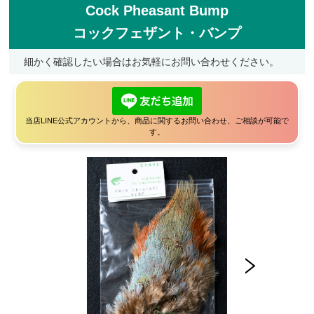
Cock Pheasant Bump
フライケース
コックフェザント・バンプ
フライマテリアル
細かく確認したい場合はお気軽にお問い合わせください。
マテリアル
マテリアル（コンプリート）
当店LINE公式アカウントから、商品に関するお問い合わせ、ご相談が可能で
マテリアル（スレッド・ティンセル系）
す。
ルアーフィッシング
ロッド
ルアー
ハンドメイドルアー
管釣りルアー
ルアーケース
ランディングネット