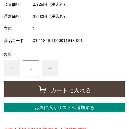
会員価格
2,926円
（税込み）
アクセサリー
通常価格
3,080円
（税込み）
フライ・ルアーケース
在庫
1
アウトレット
商品コード
01-11848-T000011943-001
ケース
フライライン
数量
フライマテリアル
-
+
ギア・アクセサリー
カートに入れる
お気に入りリストへ追加する