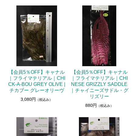
【会員5％OFF】キャナル
【会員5％OFF】キャナル
｜フライマテリアル｜CHI
｜フライマテリアル｜CHI
CK-A-BOU GREY OLIVE |
NESE GRIZZLY SADDLE
チカブー グレーオリーヴ
｜チャイニーズサドル・グ
リズリー
3,080円
（税込み）
880円
（税込み）