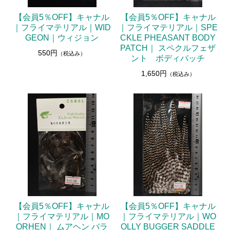
【会員5％OFF】キャナル
【会員5％OFF】キャナル
｜フライマテリアル｜WID
｜フライマテリアル｜SPE
GEON｜ウィジョン
CKLE PHEASANT BODY
PATCH｜ スペクルフェザ
550円
（税込み）
ント ボディパッチ
1,650円
（税込み）
【会員5％OFF】キャナル
【会員5％OFF】キャナル
｜フライマテリアル｜MO
｜フライマテリアル｜WO
ORHEN｜ ムアヘン バラ
OLLY BUGGER SADDLE