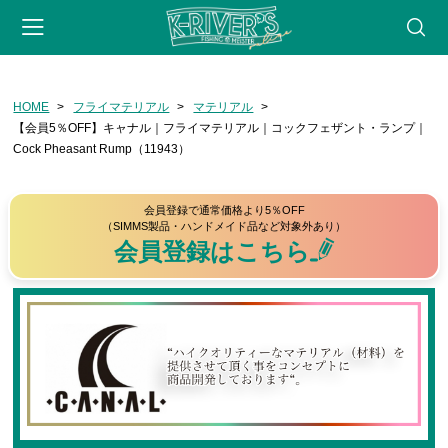
-->
HOME
フライマテリアル
マテリアル
会員登録
マイページ
カート
webサイト
【会員5％OFF】キャナル｜フライマテリアル｜コックフェザント・ランプ｜
Cock Pheasant Rump（11943）
CATEGORY
フライフィッシング
会員登録で通常価格より5％OFF
（SIMMS製品・ハンドメイド品など対象外あり）
ロッド
会員登録はこちら
リール
フライライン
リーダー・ティペット
フライ用アクセサリー
タイイングツール
フライ（完成品）