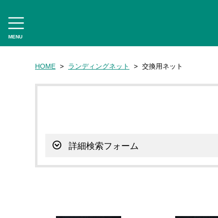
MENU
CATEGORY
HOME
ランディングネット
交換用ネット
フライフィッシング
CATEGORY
ロッド
リール
交換用ネット
フライライン
詳細検索フォーム
リーダー・ティペット
フライ用アクセサリー
タイイングツール
フライ（完成品）
フライケース