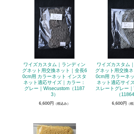
フライマテリアル
マテリアル
マテリアル（コンプリート）
マテリアル（スレッド・ティンセル系）
ルアーフィッシング
ワイズカスタム｜ランディン
ワイズカスタム
ロッド
グネット用交換ネット｜全長6
グネット用交換ネ
ルアー
0cm用 カラーネット インスタ
0cm用 カラーネ
ネット適応サイズ｜カラー：
ネット適応サイ
ハンドメイドルアー
グレー｜Wisecustom（1187
スレートグレー｜Wi
3）
（1186
管釣りルアー
6,600円
6,600円
（税込み）
（税
ルアーケース
ランディングネット
ランディングネット