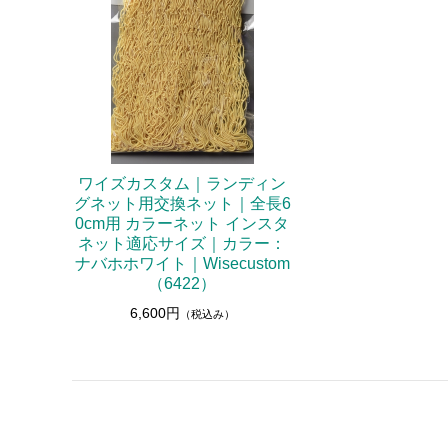
マグネットリリーサー
ネットホルダー
レザーチェーン
レザーシース
メンテナンス
ワイズカスタム｜ランディン
交換用ネット
グネット用交換ネット｜全長6
0cm用 カラーネット インスタ
ウェーディングギア
ネット適応サイズ｜カラー：
ナバホホワイト｜Wisecustom
ウェーダー
（6422）
ウェーディングシューズ
6,600円
（税込み）
ウェア・アクセサリー
ヘッドギア
アウター・ベスト
アクセサリー