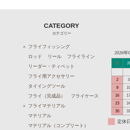
フライ・ルアーケース
アウトレット
CATEGORY
ケース
カテゴリー
フライライン
フライフィッシング
フライマテリアル
2026年
ロッド
リール
フライライン
ギア・アクセサリー
日
リーダー・ティペット
フライ用アクセサリー
2
3
タイイングツール
9
1
16
1
フライ（完成品）
フライケース
23
2
フライマテリアル
30
3
マテリアル
定休
マテリアル（コンプリート）