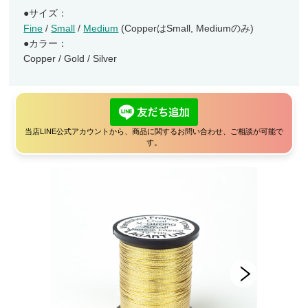
●サイズ：
ランディングネット
Fine
/
Small
/
Medium
(CopperはSmall, Mediumのみ)
マグネットリリーサー
●カラー：
Copper / Gold / Silver
ネットホルダー
レザーチェーン
レザーシース
メンテナンス
当店LINE公式アカウントから、商品に関するお問い合わせ、ご相談が可能で
す。
交換用ネット
ウェーディングギア
ウェーダー
ウェーディングシューズ
ウェア・アクセサリー
ヘッドギア
アウター・ベスト