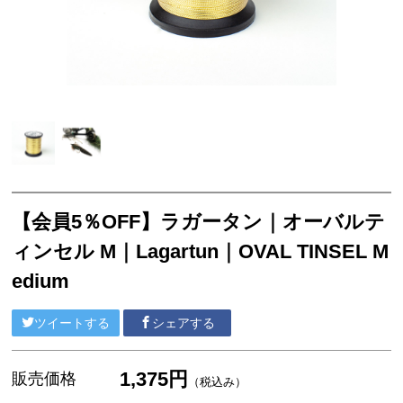
アクセサリー
フライ・ルアーケース
アウトレット
ケース
フライライン
フライマテリアル
【会員5％OFF】ラガータン｜オーバルテ
ギア・アクセサリー
ィンセル M｜Lagartun｜OVAL TINSEL M
edium
ツイートする
シェアする
1,375円
販売価格
（税込み）