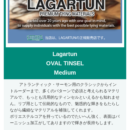
フライケース
フライマテリアル
マテリアル
マテリアル（コンプリート）
マテリアル（スレッド・ティンセル系）
Lagartun
OVAL TINSEL
ルアーフィッシング
Medium
ロッド
ルアー
アトランティック・サーモン用のクラシックからイン
トルーダーまで、多くのパターンで必須と考えられるマテリ
ハンドメイドルアー
アルで、もっとも汎用的なティンセルといえるかも知れませ
管釣りルアー
ん。リブ用として伝統的なもので、魅惑的な輝きをもたらし
ながら繊細なマテリアルを補強してくれます。
ルアーケース
ポリエステルコアを持っているのでたいへん強く、表面はバ
ーニッシュ加工がしてありますので輝きが長持ちします。
ランディングネット