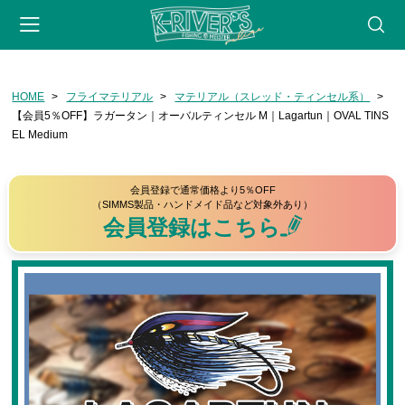
-->
HOME
フライマテリアル
マテリアル（スレッド・ティンセル系）
会員登録
マイページ
カート
webサイト
【会員5％OFF】ラガータン｜オーバルティンセル M｜Lagartun｜OVAL TINS
EL Medium
CATEGORY
フライフィッシング
会員登録で通常価格より5％OFF
（SIMMS製品・ハンドメイド品など対象外あり）
ロッド
会員登録はこちら
リール
フライライン
リーダー・ティペット
フライ用アクセサリー
タイイングツール
フライ（完成品）