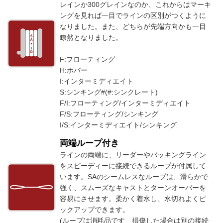
レインか300グレインなのか、これからはマーキ
ングを見れば一目でラインの区別がつくように
なりました。また、どちらが先端方向かも一目
瞭然となりました。
F:フローティング
H:ホバー
I:インターミディエイト
S:シンキング#(#:シンクレート)
F/I:フローティング/インターミディエイト
F/S:フローティング/シンキング
I/S:インターミディエイト/シンキング
両端ループ付き
ラインの両端に、リーダーやバッキングライン
をスピーディーに接続できるループが付属して
います。SAのシームレスなループは、滑らかで
強く、スムーズなキャストとターンオーバーを
容易にさせます。柔かく着水し、水切れよくピ
ックアップできます。
(ループは消耗品です 損傷した場合は別の接続