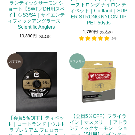
ランティックサーモン シ
ーストロング ナイロン テ
ョート【SWT／DH用スペ
ィペット｜Cortland｜SUP
イ】◇S3/S4｜サイエンテ
ER STRONG NYLON TIP
ィフィックアングラーズ｜
PET 50yds
Scientific Anglers
1,760円
（税込み）
10,890円
（税込み）
2件
【会員5％OFF】フライラ
【会員5％OFF】ティペッ
イン｜マスタリー｜アトラ
ト｜コートランド｜ウルト
ンティックサーモン ショ
ラプレミアム フロロカー
ート【SH用】◇インター