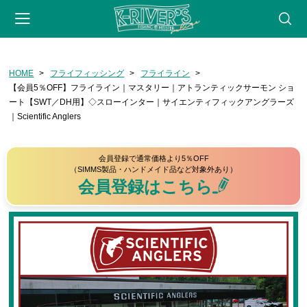
-->
HOME
フライフィッシング
フライライン
会員登録
マイページ
カート
webサイト
【会員5％OFF】フライライン｜マスタリー｜アトランティックサーモン ショ
ート【SWT／DH用】◇スローインター｜サイエンティフィックアングラーズ
CATEGORY
｜Scientific Anglers
フライフィッシング
会員登録で通常価格より5％OFF
ロッド
（SIMMS製品・ハンドメイド品など対象外あり）
会員登録はこちら
リール
フライライン
リーダー・ティペット
フライ用アクセサリー
タイイングツール
フライ（完成品）