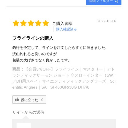
詳細フィルター
2022-10-14
ご購入者様
購入確認済み
フライラインの購入
釣行を予定して、ラインを注文したらすぐに届きました。
沢山釣れると良いのですが
包装の大げさでなく良かったです。
商品：
【会員5％OFF】フライライン｜マスタリー｜アト
ランティックサーモン ショート ◇スローインター（SWT
／DH用スペイ）サイエンティフィックアングラーズ｜Sci
entific Anglers｜SA SI 460GR/30G DH7/8
役に立った
0
サイトからの返信