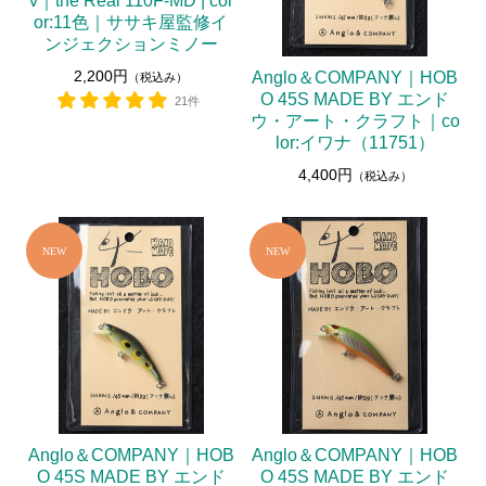
v｜the Real 110F-MD | col
or:11色｜ササキ屋監修イ
ンジェクションミノー
2,200円
Anglo＆COMPANY｜HOB
（税込み）
O 45S MADE BY エンド
21件
ウ・アート・クラフト｜co
lor:イワナ（11751）
4,400円
（税込み）
Anglo＆COMPANY｜HOB
Anglo＆COMPANY｜HOB
O 45S MADE BY エンド
O 45S MADE BY エンド