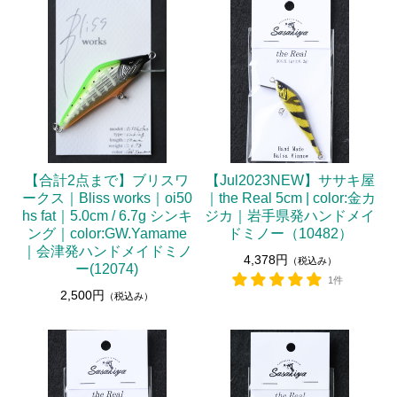
【合計2点まで】ブリスワ
【Jul2023NEW】ササキ屋
ークス｜Bliss works｜oi50
｜the Real 5cm | color:金カ
hs fat｜5.0cm / 6.7g シンキ
ジカ｜岩手県発ハンドメイ
ング｜color:GW.Yamame
ドミノー（10482）
｜会津発ハンドメイドミノ
4,378円
（税込み）
ー(12074)
1件
2,500円
（税込み）