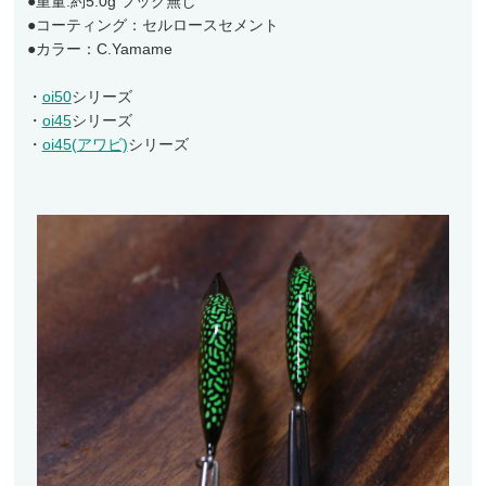
●重量:約5.0g フック無し
●コーティング：セルロースセメント
●カラー：C.Yamame
・
oi50
シリーズ
・
oi45
シリーズ
・
oi45(アワビ)
シリーズ