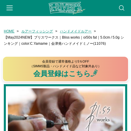
-->
HOME
ルアーフィッシング
ハンドメイドルアー
会員登録
マイページ
カート
webサイト
【May2024NEW】ブリスワークス｜Bliss works｜oi50s fat｜5.0cm / 5.0g シ
ンキング｜color:C.Yamame｜会津発ハンドメイドミノー(11076)
CATEGORY
フライフィッシング
会員登録で通常価格より5％OFF
（SIMMS製品・ハンドメイド品など対象外あり）
ロッド
会員登録はこちら
リール
フライライン
リーダー・ティペット
フライ用アクセサリー
タイイングツール
フライ（完成品）