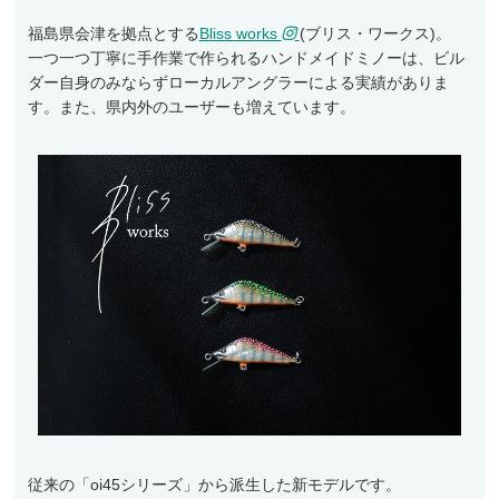
福島県会津を拠点とする
Bliss works
(ブリス・ワークス)。
アクセサリー
一つ一つ丁寧に手作業で作られるハンドメイドミノーは、ビル
フライ・ルアーケース
ダー自身のみならずローカルアングラーによる実績がありま
す。また、県内外のユーザーも増えています。
アウトレット
ケース
フライライン
フライマテリアル
ギア・アクセサリー
従来の「oi45シリーズ」から派生した新モデルです。