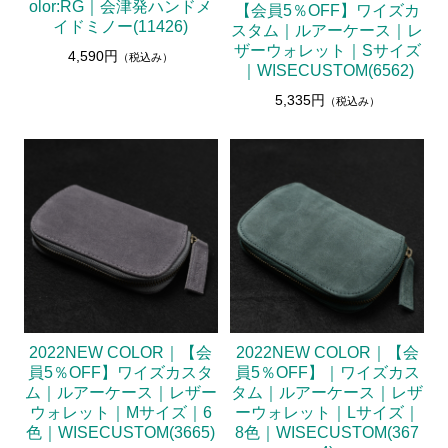
olor:RG｜会津発ハンドメ
【会員5％OFF】ワイズカ
イドミノー(11426)
スタム｜ルアーケース｜レ
ザーウォレット｜Sサイズ
4,590円
（税込み）
｜WISECUSTOM(6562)
5,335円
（税込み）
2022NEW COLOR｜【会
2022NEW COLOR｜【会
員5％OFF】ワイズカスタ
員5％OFF】｜ワイズカス
ム｜ルアーケース｜レザー
タム｜ルアーケース｜レザ
ウォレット｜Mサイズ｜6
ーウォレット｜Lサイズ｜
色｜WISECUSTOM(3665)
8色｜WISECUSTOM(367