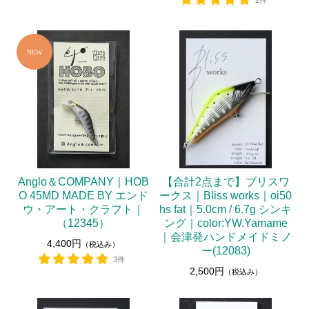
2件
Anglo＆COMPANY｜HOB
【合計2点まで】ブリスワ
O 45MD MADE BY エンド
ークス｜Bliss works｜oi50
ウ・アート・クラフト｜
hs fat｜5.0cm / 6.7g シンキ
（12345）
ング｜color:YW.Yamame
｜会津発ハンドメイドミノ
4,400円
（税込み）
ー(12083)
3件
2,500円
（税込み）