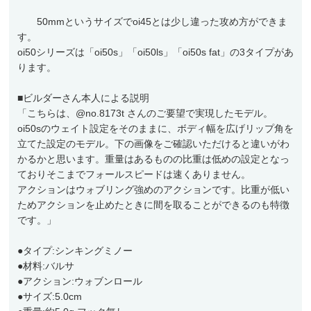
50mmというサイズでoi45とは少し違った攻め方ができま
す。
oi50シリーズは「oi50s」「oi50ls」「oi50s fat」の3タイプがあ
ります。
■ビルダーさん本人による説明
「こちらは、@no.8173t さんのご要望で実現したモデル。
oi50sのウェイト設定をそのままに、ボディ幅を広げリップ角を
立てた設定のモデル。下の画像をご確認いただけると違いがわ
かるかと思います。重量はあるものの比重は低めの設定となっ
ておりそこまでフォールスピードは速くありません。
アクションはウォブリング強めのアクションです。比重が低い
ためアクションを止めたときに間を取ることができるのも特徴
です。」
●タイプ:シンキングミノー
●材料:バルサ
●アクション:ウォブンロール
●サイズ:5.0cm