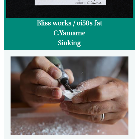
ランディングネット
マグネットリリーサー
Bliss works / oi50s fat
ネットホルダー
C.Yamame
レザーチェーン
Sinking
レザーシース
メンテナンス
交換用ネット
ウェーディングギア
ウェーダー
ウェーディングシューズ
ウェア・アクセサリー
ヘッドギア
アウター・ベスト