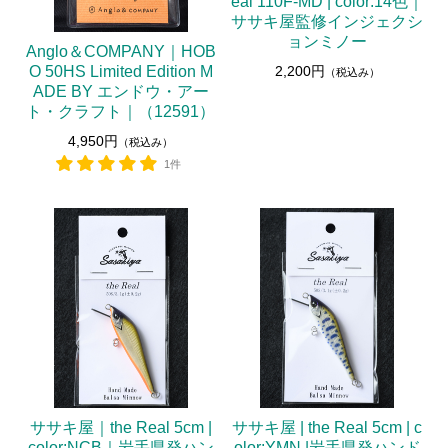
eal 110F-MD | color:14色｜
ササキ屋監修インジェクシ
ョンミノー
Anglo＆COMPANY｜HOB
2,200円
O 50HS Limited Edition M
（税込み）
ADE BY エンドウ・アー
ト・クラフト｜（12591）
4,950円
（税込み）
1件
ササキ屋｜the Real 5cm |
ササキ屋 | the Real 5cm | c
color:NCB｜岩手県発ハン
olor:YMN |岩手県発ハンド