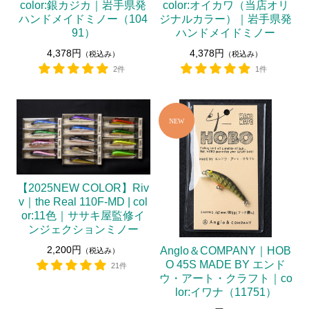
color:銀カジカ｜岩手県発
color:オイカワ（当店オリ
ハンドメイドミノー（104
ジナルカラー）｜岩手県発
91）
ハンドメイドミノー
4,378円
4,378円
（税込み）
（税込み）
2件
1件
【2025NEW COLOR】Riv
v｜the Real 110F-MD | col
or:11色｜ササキ屋監修イ
ンジェクションミノー
2,200円
Anglo＆COMPANY｜HOB
（税込み）
O 45S MADE BY エンド
21件
ウ・アート・クラフト｜co
lor:イワナ（11751）