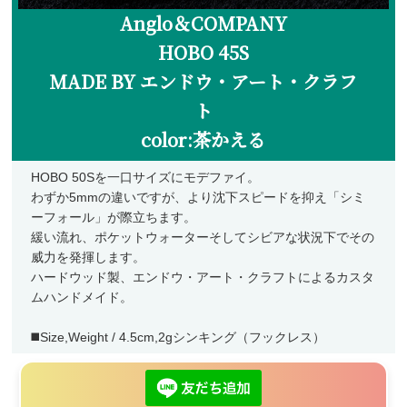
Anglo＆COMPANY
ランディングネット
HOBO 45S
マグネットリリーサー
MADE BY エンドウ・アート・クラフ
ネットホルダー
ト
レザーチェーン
color:茶かえる
レザーシース
メンテナンス
HOBO 50Sを一口サイズにモデファイ。
わずか5mmの違いですが、より沈下スピードを抑え「シミ
交換用ネット
ーフォール」が際立ちます。
緩い流れ、ポケットウォーターそしてシビアな状況下でその
ウェーディングギア
威力を発揮します。
ウェーダー
ハードウッド製、エンドウ・アート・クラフトによるカスタ
ムハンドメイド。
ウェーディングシューズ
◼️Size,Weight / 4.5cm,2gシンキング（フックレス）
ウェア・アクセサリー
ヘッドギア
アウター・ベスト