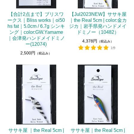
【合計2点まで】ブリスワ
【Jul2023NEW】ササキ屋
ークス｜Bliss works｜oi50
｜the Real 5cm | color:金カ
hs fat｜5.0cm / 6.7g シンキ
ジカ｜岩手県発ハンドメイ
ング｜color:GW.Yamame
ドミノー（10482）
｜会津発ハンドメイドミノ
4,378円
（税込み）
ー(12074)
1件
2,500円
（税込み）
ササキ屋 ｜the Real 5cm |
ササキ屋｜the Real 5cm |