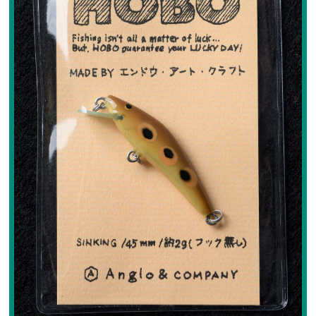
フライケース
フライマテリアル
マテリアル
マテリアル（コンプリート）
マテリアル（スレッド・ティンセル系）
ルアーフィッシング
ロッド
ルアー
ハンドメイドルアー
管釣りルアー
ルアーケース
ランディングネット