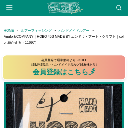
-->
HOME
ルアーフィッシング
ハンドメイドルアー
会員登録
マイページ
カート
webサイト
Anglo＆COMPANY｜HOBO 45S MADE BY エンドウ・アート・クラフト｜col
or:茶かえる（11697）
CATEGORY
フライフィッシング
会員登録で通常価格より5％OFF
（SIMMS製品・ハンドメイド品など対象外あり）
ロッド
会員登録はこちら
リール
フライライン
リーダー・ティペット
フライ用アクセサリー
タイイングツール
フライ（完成品）