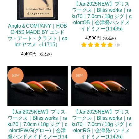
【Jan2025NEW】ブリス
ワークス｜Bliss works｜ra
ku70｜7.0cm / 18g ジグ｜c
olor:OB｜会津発ハンドメ
Anglo＆COMPANY｜HOB
イドミノー(11435)
O 45S MADE BY エンド
4,590円
ウ・アート・クラフト｜co
（税込み）
lor:ヤマメ（11715）
1件
4,400円
（税込み）
【Jan2025NEW】ブリス
【Jan2025NEW】ブリス
ワークス｜Bliss works｜ra
ワークス｜Bliss works｜ra
ku70｜7.0cm / 18g ジグ｜c
ku70｜7.0cm / 18g ジグ｜c
olor:IPW.G(グロー)｜会津
olor:RG｜会津発ハンドメ
発ハンドメイドミノー(114
イドミノー(11426)