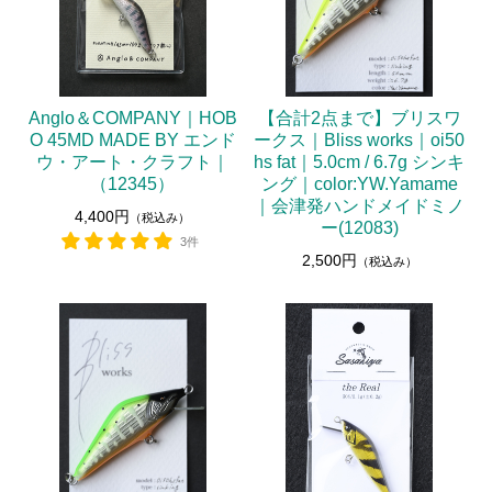
Anglo＆COMPANY｜HOB
【合計2点まで】ブリスワ
O 45MD MADE BY エンド
ークス｜Bliss works｜oi50
ウ・アート・クラフト｜
hs fat｜5.0cm / 6.7g シンキ
（12345）
ング｜color:YW.Yamame
｜会津発ハンドメイドミノ
4,400円
（税込み）
ー(12083)
3件
2,500円
（税込み）