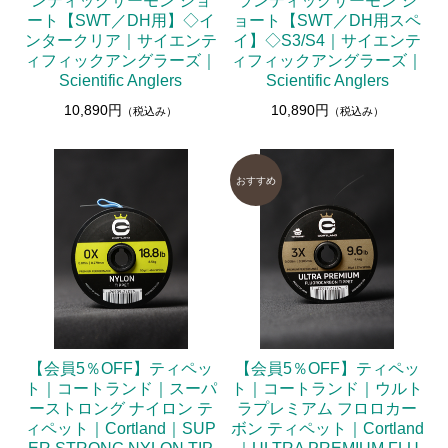
ンティックサーモン ショ
ランティックサーモン シ
ート【SWT／DH用】◇イ
ョート【SWT／DH用スペ
ンタークリア｜サイエンテ
イ】◇S3/S4｜サイエンテ
ィフィックアングラーズ｜
ィフィックアングラーズ｜
Scientific Anglers
Scientific Anglers
10,890円
10,890円
（税込み）
（税込み）
【会員5％OFF】ティペッ
【会員5％OFF】ティペッ
ト｜コートランド｜スーパ
ト｜コートランド｜ウルト
ーストロング ナイロン テ
ラプレミアム フロロカー
ィペット｜Cortland｜SUP
ボン ティペット｜Cortland