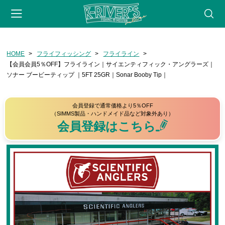
-->
HOME
フライフィッシング
フライライン
会員登録
マイページ
カート
webサイト
【会員会員5％OFF】フライライン｜サイエンティフィック・アングラーズ｜
ソナー ブービーティップ ｜5FT 25GR｜Sonar Booby Tip｜
CATEGORY
フライフィッシング
会員登録で通常価格より5％OFF
（SIMMS製品・ハンドメイド品など対象外あり）
ロッド
会員登録はこちら
リール
フライライン
リーダー・ティペット
フライ用アクセサリー
タイイングツール
フライ（完成品）