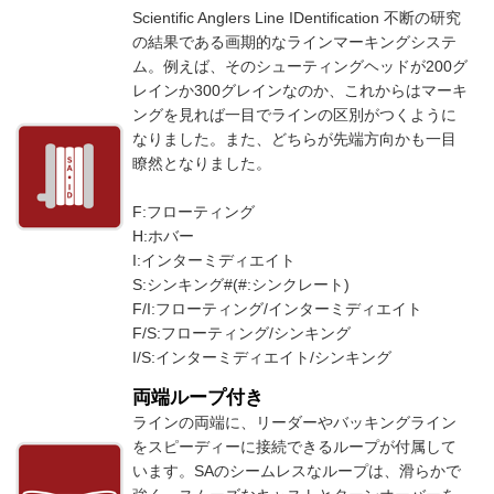
Scientific Anglers Line IDentification 不断の研究
の結果である画期的なラインマーキングシステ
ム。例えば、そのシューティングヘッドが200グ
レインか300グレインなのか、これからはマーキ
ングを見れば一目でラインの区別がつくように
なりました。また、どちらが先端方向かも一目
瞭然となりました。
F:フローティング
H:ホバー
I:インターミディエイト
S:シンキング#(#:シンクレート)
F/I:フローティング/インターミディエイト
F/S:フローティング/シンキング
I/S:インターミディエイト/シンキング
両端ループ付き
ラインの両端に、リーダーやバッキングライン
をスピーディーに接続できるループが付属して
います。SAのシームレスなループは、滑らかで