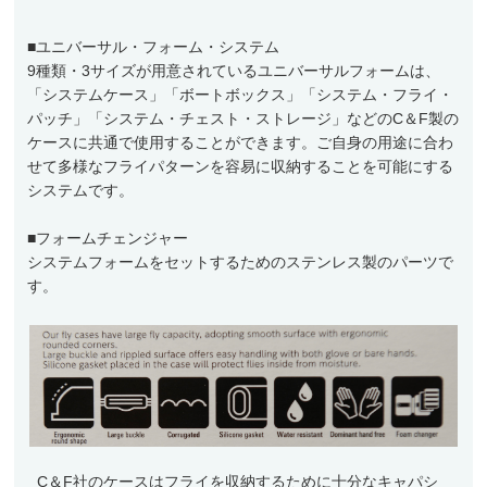
アクセサリー
■ユニバーサル・フォーム・システム
9種類・3サイズが用意されているユニバーサルフォームは、
フライ・ルアーケース
「システムケース」「ボートボックス」「システム・フライ・
アウトレット
パッチ」「システム・チェスト・ストレージ」などのC＆F製の
ケースに共通で使用することができます。ご自身の用途に合わ
ケース
せて多様なフライパターンを容易に収納することを可能にする
システムです。
フライライン
フライマテリアル
■フォームチェンジャー
システムフォームをセットするためのステンレス製のパーツで
ギア・アクセサリー
す。
C＆F社のケースはフライを収納するために十分なキャパシ