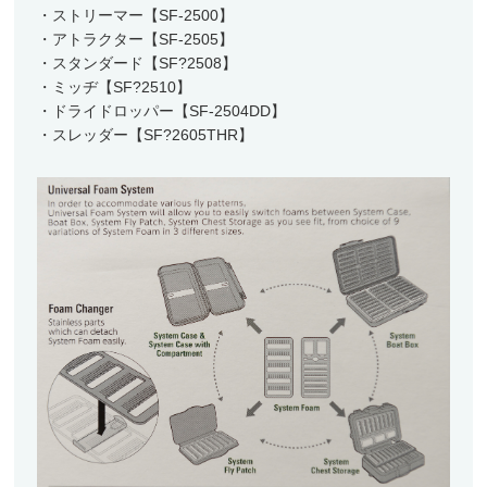
・ストリーマー【SF-2500】
ランディングネット
・アトラクター【SF-2505】
マグネットリリーサー
・スタンダード【SF?2508】
・ミッヂ【SF?2510】
ネットホルダー
・ドライドロッパー【SF-2504DD】
レザーチェーン
・スレッダー【SF?2605THR】
レザーシース
メンテナンス
交換用ネット
ウェーディングギア
ウェーダー
ウェーディングシューズ
ウェア・アクセサリー
ヘッドギア
アウター・ベスト