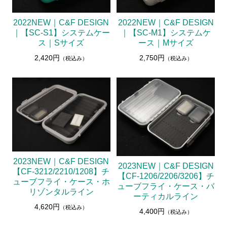
2022NEW｜C&F DESIGN
2022NEW｜C&F DESIGN
｜【SC-S1】システムケー
｜【SC-M1】システムケ
ス｜Sサイズ
ース｜Mサイズ
2,420円
2,750円
（税込み）
（税込み）
2023NEW｜C&F DESIGN
2023NEW｜C&F DESIGN
【CF-3212/2210/1208】チ
【CF-1206/2206/3206】チ
ューブフライ・ケース・ホ
ューブフライ・ケース・バ
リゾンタルライン
ーティカルライン
4,620円
（税込み）
4,400円
（税込み）