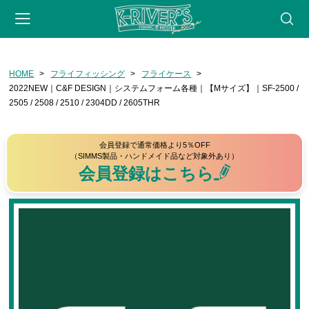
-->
HOME
フライフィッシング
フライケース
会員登録
マイページ
カート
webサイト
2022NEW｜C&F DESIGN｜システムフォーム各種｜【Mサイズ】｜SF-2500 /
2505 / 2508 / 2510 / 2304DD / 2605THR
CATEGORY
フライフィッシング
会員登録で通常価格より5％OFF
（SIMMS製品・ハンドメイド品など対象外あり）
ロッド
会員登録はこちら
リール
フライライン
リーダー・ティペット
フライ用アクセサリー
タイイングツール
フライ（完成品）