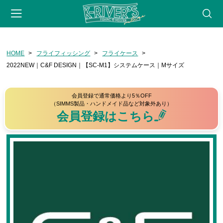
-->
HOME
フライフィッシング
フライケース
会員登録
マイページ
カート
webサイト
2022NEW｜C&F DESIGN｜【SC-M1】システムケース｜Mサイズ
CATEGORY
会員登録で通常価格より5％OFF
フライフィッシング
（SIMMS製品・ハンドメイド品など対象外あり）
会員登録はこちら
ロッド
リール
フライライン
リーダー・ティペット
フライ用アクセサリー
タイイングツール
フライ（完成品）