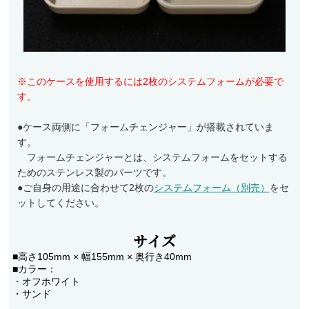
アクセサリー
フライ・ルアーケース
アウトレット
※このケースを使用するには2枚のシステムフォームが必要で
す。
ケース
フライライン
●ケース両側に「フォームチェンジャー」が搭載されていま
す。
フライマテリアル
フォームチェンジャーとは、システムフォームをセットする
ギア・アクセサリー
ためのステンレス製のパーツです。
●ご自身の用途に合わせて2枚の
システムフォーム（別売）
をセ
ットしてください。
サイズ
■高さ105mm × 幅155mm × 奥行き40mm
■カラー：
・オフホワイト
・サンド