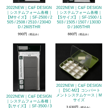
2022NEW｜C&F DESIGN
2022NEW｜C&F DESIGN
｜システムフォーム各種｜
｜システムフォーム各種｜
【Mサイズ】｜SF-2500 / 2
【Sサイズ】｜SF-1500 / 1
505 / 2508 / 2510 / 2304D
503 / 1505 / 1507 / 1303D
D / 2605THR
D / 1605THR
990円
880円
（税込み）
（税込み）
2022NEW｜C&F DESIGN
｜【SC-M2】コンパート
メントシステムケース｜M
2022NEW｜C&F DESIGN
サイズ
｜システムフォーム各種｜
【Lサイズ】｜SF-3500 / 3
3,630円
（税込み）