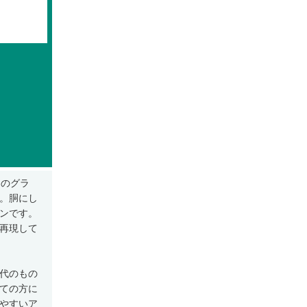
期のグラ
。胴にし
ンです。
再現して
代のもの
ての方に
やすいア