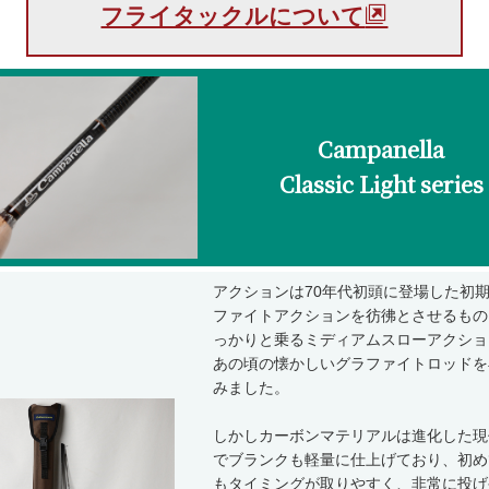
フライタックルについて
Campanella
Classic Light series
アクションは70年代初頭に登場した初
ファイトアクションを彷彿とさせるもの
っかりと乗るミディアムスローアクショ
あの頃の懐かしいグラファイトロッドを
みました。
しかしカーボンマテリアルは進化した現
でブランクも軽量に仕上げており、初め
もタイミングが取りやすく、非常に投げ