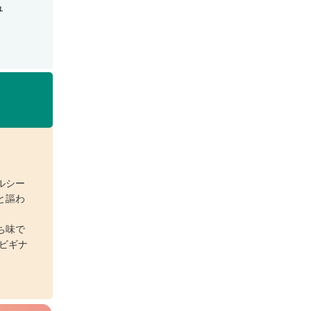
ュ
ルシー
と謳わ
ち味で
ビギナ