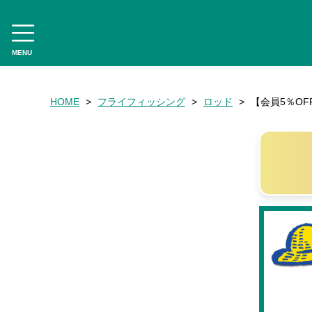
-->
MENU
CATEGORY
HOME
フライフィッシング
ロッド
【会員5％OFF
フライフィッシング
ロッド
リール
フライライン
リーダー・ティペット
フライ用アクセサリー
タイイングツール
フライ（完成品）
フライケース