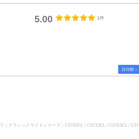
5.00
1件
日付順 ↓
イトシリーズ｜C3703CL / C3733CL / C3763CL / C3784CL｜