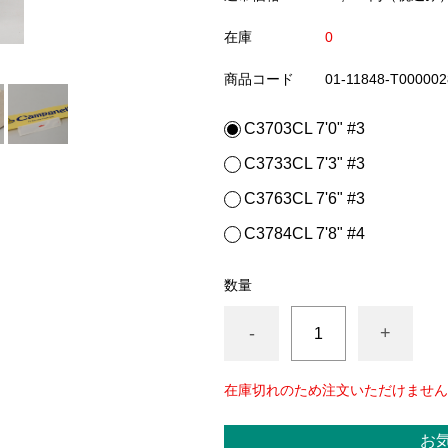
在庫
0
商品コード
01-11848-T000002
C3703CL 7'0" #3
C3733CL 7'3" #3
C3763CL 7'6" #3
C3784CL 7'8" #4
数量
-
+
在庫切れのため注文いただけません
お