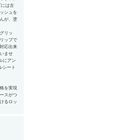
ズには古
ッシュを
んが、塗
グリッ
リップで
対応出来
いませ
ルにアン
ルシート
格を実現
ースがつ
けるロッ