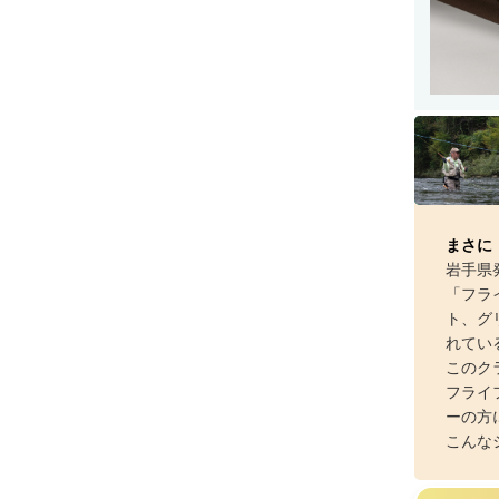
フライ・ルアーケース
アウトレット
ケース
フライライン
フライマテリアル
ギア・アクセサリー
まさに
岩手県
「フラ
ト、グ
れてい
このク
フライ
ーの方
こんな