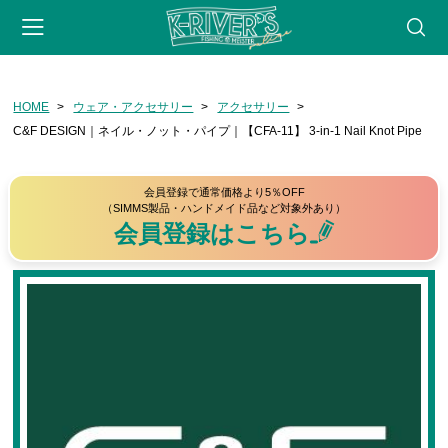
-->
HOME
ウェア・アクセサリー
アクセサリー
会員登録
マイページ
カート
webサイト
C&F DESIGN｜ネイル・ノット・パイプ｜【CFA-11】 3-in-1 Nail Knot Pipe
CATEGORY
会員登録で通常価格より5％OFF
フライフィッシング
（SIMMS製品・ハンドメイド品など対象外あり）
会員登録はこちら
ロッド
リール
フライライン
リーダー・ティペット
フライ用アクセサリー
タイイングツール
フライ（完成品）