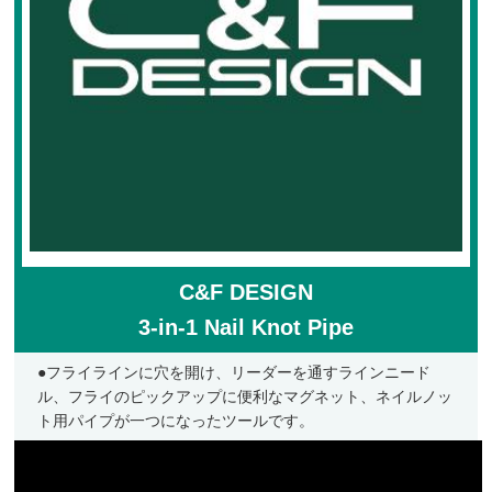
フライケース
フライマテリアル
マテリアル
マテリアル（コンプリート）
マテリアル（スレッド・ティンセル系）
ルアーフィッシング
ロッド
C&F DESIGN
ルアー
3-in-1 Nail Knot Pipe
ハンドメイドルアー
●フライラインに穴を開け、リーダーを通すラインニード
管釣りルアー
ル、フライのピックアップに便利なマグネット、ネイルノッ
ト用パイプが一つになったツールです。
ルアーケース
ランディングネット