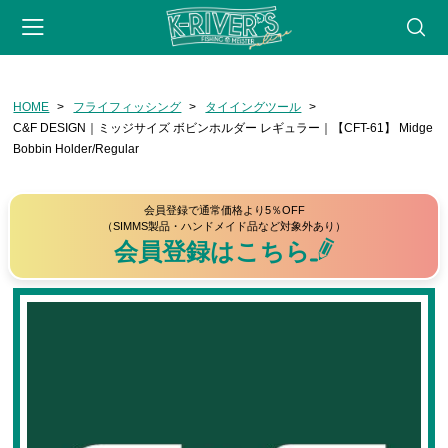
-->
HOME
フライフィッシング
タイイングツール
会員登録
マイページ
カート
webサイト
C&F DESIGN｜ミッジサイズ ボビンホルダー レギュラー｜【CFT-61】 Midge
Bobbin Holder/Regular
CATEGORY
フライフィッシング
会員登録で通常価格より5％OFF
（SIMMS製品・ハンドメイド品など対象外あり）
ロッド
会員登録はこちら
リール
フライライン
リーダー・ティペット
フライ用アクセサリー
タイイングツール
フライ（完成品）