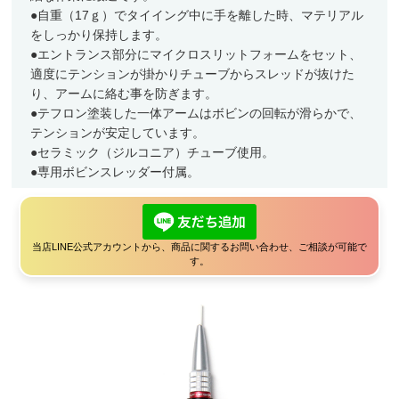
●自重（17ｇ）でタイイング中に手を離した時、マテリアル
ランディングネット
をしっかり保持します。
マグネットリリーサー
●エントランス部分にマイクロスリットフォームをセット、
適度にテンションが掛かりチューブからスレッドが抜けた
ネットホルダー
り、アームに絡む事を防ぎます。
レザーチェーン
●テフロン塗装した一体アームはボビンの回転が滑らかで、
テンションが安定しています。
レザーシース
●セラミック（ジルコニア）チューブ使用。
メンテナンス
●専用ボビンスレッダー付属。
交換用ネット
ウェーディングギア
当店LINE公式アカウントから、商品に関するお問い合わせ、ご相談が可能で
す。
ウェーダー
ウェーディングシューズ
ウェア・アクセサリー
ヘッドギア
アウター・ベスト