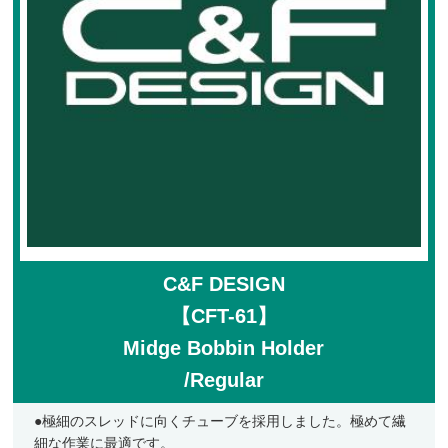
フライケース
フライマテリアル
マテリアル
マテリアル（コンプリート）
マテリアル（スレッド・ティンセル系）
ルアーフィッシング
ロッド
C&F DESIGN
ルアー
【CFT-61】
ハンドメイドルアー
Midge Bobbin Holder
管釣りルアー
/Regular
ルアーケース
●極細のスレッドに向くチューブを採用しました。極めて繊
ランディングネット
細な作業に最適です。