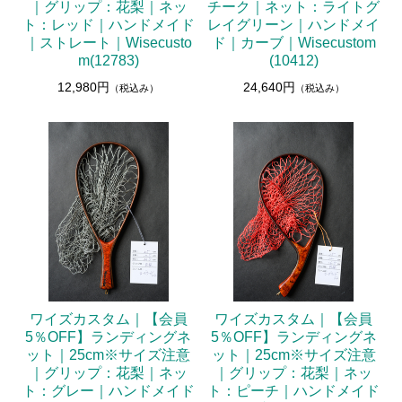
｜グリップ：花梨｜ネッ
チーク｜ネット：ライトグ
ト：レッド｜ハンドメイド
レイグリーン｜ハンドメイ
｜ストレート｜Wisecusto
ド｜カーブ｜Wisecustom
m(12783)
(10412)
12,980円
24,640円
（税込み）
（税込み）
ワイズカスタム｜【会員
ワイズカスタム｜【会員
5％OFF】ランディングネ
5％OFF】ランディングネ
ット｜25cm※サイズ注意
ット｜25cm※サイズ注意
｜グリップ：花梨｜ネッ
｜グリップ：花梨｜ネッ
ト：グレー｜ハンドメイド
ト：ピーチ｜ハンドメイド