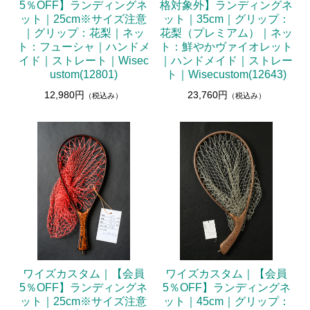
5％OFF】ランディングネ
格対象外】ランディングネ
ット｜25cm※サイズ注意
ット｜35cm｜グリップ：
｜グリップ：花梨｜ネッ
花梨（プレミアム）｜ネッ
ト：フューシャ｜ハンドメ
ト：鮮やかヴァイオレット
イド｜ストレート｜Wisec
｜ハンドメイド｜ストレー
ustom(12801)
ト｜Wisecustom(12643)
12,980円
23,760円
（税込み）
（税込み）
ワイズカスタム｜【会員
ワイズカスタム｜【会員
5％OFF】ランディングネ
5％OFF】ランディングネ
ット｜25cm※サイズ注意
ット｜45cm｜グリップ：