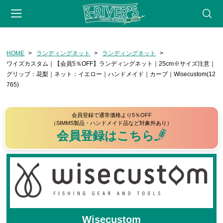
-->
HOME
ランディングネット
ランディングネット
会員登録
マイページ
カート
webサイト
ワイズカスタム｜【会員5％OFF】ランディングネット｜25cm※サイズ注意｜
グリップ：花梨｜ネット：イエロー｜ハンドメイド｜カーブ｜Wisecustom(12
CATEGORY
765)
フライフィッシング
会員登録で通常価格より5％OFF
ロッド
（SIMMS製品・ハンドメイド品など対象外あり）
会員登録はこちら
リール
フライライン
リーダー・ティペット
フライ用アクセサリー
タイイングツール
Wisecustom
フライ（完成品）