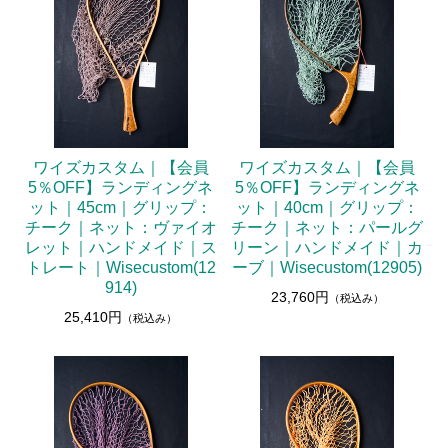
ワイズカスタム｜【会員
ワイズカスタム｜【会員
5％OFF】ランディングネ
5％OFF】ランディングネ
ット｜45cm｜グリップ：
ット｜40cm｜グリップ：
チーク｜ネット：ヴァイオ
チーク｜ネット：パールグ
レット｜ハンドメイド｜ス
リーン｜ハンドメイド｜カ
トレート｜Wisecustom(12
ーブ｜Wisecustom(12905)
914)
23,760円
（税込み）
25,410円
（税込み）