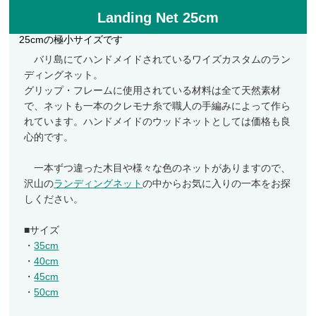
Landing Net 25cm
フライケース
25cmの極小サイズです
フライマテリアル
バリ島にてハンドメイドされているワイズカスタムのラン
ディングネット。
マテリアル
グリップ・フレームに使用されている材料は全て天然素材
マテリアル（コンプリート）
で、ネットも一本のクレモナ糸で職人の手編みによって作ら
れています。ハンドメイドのウッドネットとしては価格も良
マテリアル（スレッド・ティンセル系）
心的です。
ルアーフィッシング
一本ずつ違った木目や様々な色のネットがありますので、
ロッド
沢山の
ランディングネット
の中からお気に入りの一本をお探
しください。
ルアー
ハンドメイドルアー
■サイズ
・
35cm
管釣りルアー
・
40cm
ルアーケース
・
45cm
・
50cm
ランディングネット