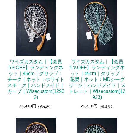
ワイズカスタム｜【会員
ワイズカスタム｜【会員
5％OFF】ランディングネ
5％OFF】ランディングネ
ット｜45cm｜グリップ：
ット｜45cm｜グリップ：
チーク｜ネット：ホワイト
花梨｜ネット：MDシーグ
スモーク｜ハンドメイド｜
リーン｜ハンドメイド｜ス
カーブ｜Wisecustom(1293
トレート｜Wisecustom(12
2)
923)
25,410円
25,410円
（税込み）
（税込み）