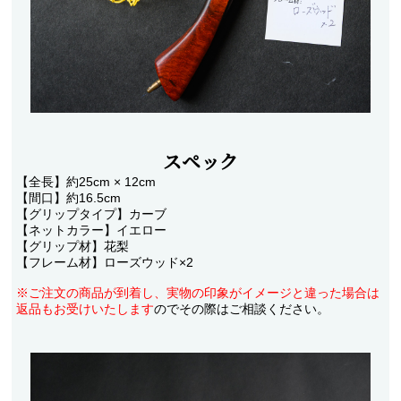
アクセサリー
フライ・ルアーケース
アウトレット
ケース
スペック
フライライン
【全長】約25cm × 12cm
フライマテリアル
【間口】約16.5cm
【グリップタイプ】カーブ
ギア・アクセサリー
【ネットカラー】イエロー
【グリップ材】花梨
【フレーム材】ローズウッド×2
※ご注文の商品が到着し、実物の印象がイメージと違った場合は
返品もお受けいたします
のでその際はご相談ください。