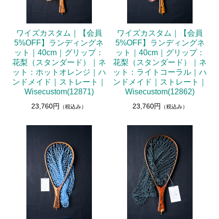
ワイズカスタム｜【会員
ワイズカスタム｜【会員
5%OFF】ランディングネ
5%OFF】ランディングネ
ット｜40cm｜グリップ：
ット｜40cm｜グリップ：
花梨（スタンダード）｜ネ
花梨（スタンダード）｜ネ
ット：ホットオレンジ｜ハ
ット：ライトコーラル｜ハ
ンドメイド｜ストレート｜
ンドメイド｜ストレート｜
Wisecustom(12871)
Wisecustom(12862)
23,760円
23,760円
（税込み）
（税込み）