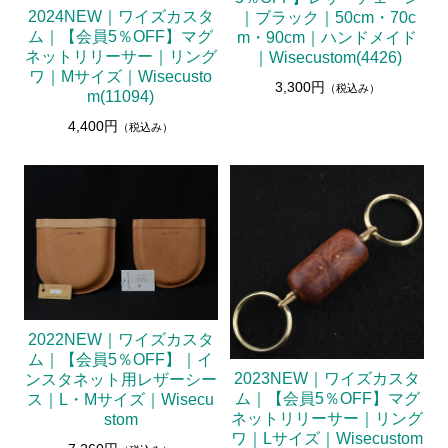
2024NEW｜ワイズカスタ
｜ブラック｜50cm・70c
ム｜【会員5％OFF】マグ
m・90cm｜ハンドメイド
ネットリリーサー｜リング
｜Wisecustom(4426)
ワ｜Mサイズ｜Wisecusto
3,300円
（税込み）
m(11094)
4,400円
（税込み）
2022NEW｜ワイズカスタ
ム｜【会員5％OFF】｜イ
2023NEW｜ワイズカスタ
ンスタネット用レザーシー
ム｜【会員5％OFF】マグ
ス｜L・Mサイズ｜Wisecu
ネットリリーサー｜リング
stom
ワ｜Lサイズ｜Wisecustom