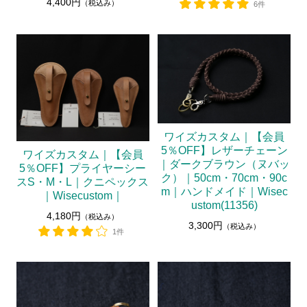
4,400円
（税込み）
6件
ワイズカスタム｜【会員
5％OFF】レザーチェーン
ワイズカスタム｜【会員
｜ダークブラウン（ヌバッ
5％OFF】プライヤーシー
ク）｜50cm・70cm・90c
スS・M・L｜クニペックス
m｜ハンドメイド｜Wisec
｜Wisecustom｜
ustom(11356)
4,180円
（税込み）
3,300円
（税込み）
1件