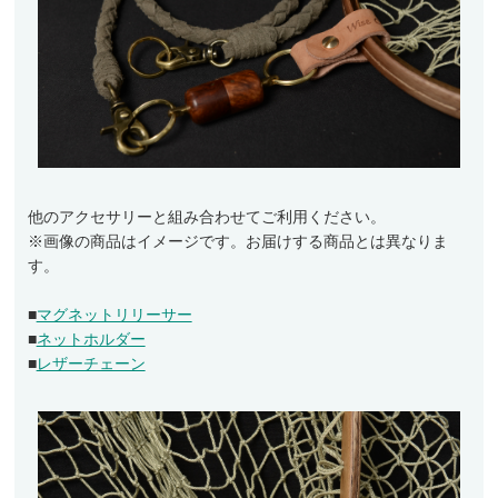
ランディングネット
マグネットリリーサー
ネットホルダー
レザーチェーン
レザーシース
メンテナンス
他のアクセサリーと組み合わせてご利用ください。
※画像の商品はイメージです。お届けする商品とは異なりま
交換用ネット
す。
ウェーディングギア
■
マグネットリリーサー
ウェーダー
■
ネットホルダー
■
レザーチェーン
ウェーディングシューズ
ウェア・アクセサリー
ヘッドギア
アウター・ベスト