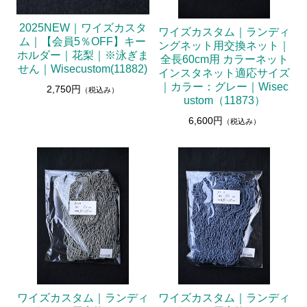
2025NEW｜ワイズカスタ
ワイズカスタム｜ランディ
ム｜【会員5％OFF】キー
ングネット用交換ネット｜
ホルダー｜花梨｜※泳ぎま
全長60cm用 カラーネット
せん｜Wisecustom(11882)
インスタネット適応サイズ
｜カラー：グレー｜Wisec
2,750円
（税込み）
ustom（11873）
6,600円
（税込み）
ワイズカスタム｜ランディ
ワイズカスタム｜ランディ