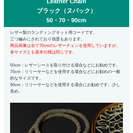
Leather Chain
フライケース
ブラック（ヌバック）
50・70・90cm
フライマテリアル
マテリアル
レザー製のランディングネット用コードです。
三つ編みにされており強度もあります。
マテリアル（コンプリート）
商品画像は全て70cmのレザーチェンを使用していますが、
各サイズとも基本仕様は同じです。
マテリアル（スレッド・ティンセル系）
ルアーフィッシング
50cm：レザーシースを取り付ける場合などにお勧めです。
70cm：リリーサーなどを使用する場合などにお勧めの一般
ロッド
的なサイズです。
90cm：リリーサーなどを使用する場合にお勧めです。少し
ルアー
長め。
ハンドメイドルアー
管釣りルアー
ルアーケース
ランディングネット