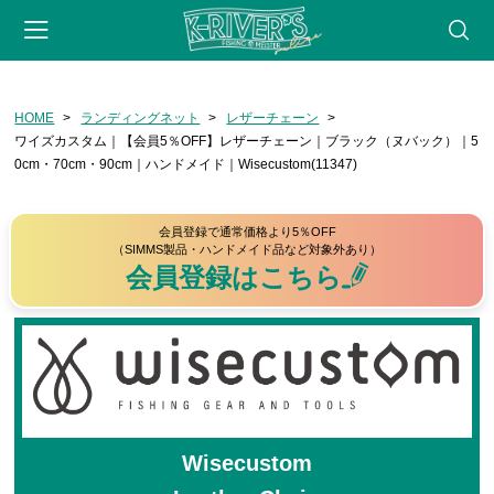
-->
HOME
ランディングネット
レザーチェーン
会員登録
マイページ
カート
webサイト
ワイズカスタム｜【会員5％OFF】レザーチェーン｜ブラック（ヌバック）｜5
0cm・70cm・90cm｜ハンドメイド｜Wisecustom(11347)
CATEGORY
フライフィッシング
会員登録で通常価格より5％OFF
（SIMMS製品・ハンドメイド品など対象外あり）
ロッド
会員登録はこちら
リール
フライライン
リーダー・ティペット
フライ用アクセサリー
タイイングツール
Wisecustom
フライ（完成品）