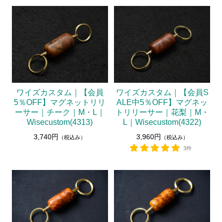
ワイズカスタム｜【会員
ワイズカスタム｜【会員S
5％OFF】マグネットリリ
ALE中5％OFF】マグネッ
ーサー｜チーク｜M・L｜
トリリーサー｜花梨｜M・
Wisecustom(4313)
L｜Wisecustom(4322)
3,740円
3,960円
（税込み）
（税込み）
3件