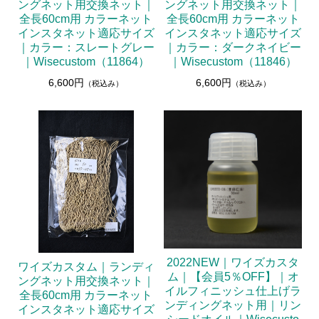
ングネット用交換ネット｜
ングネット用交換ネット｜
全長60cm用 カラーネット
全長60cm用 カラーネット
インスタネット適応サイズ
インスタネット適応サイズ
｜カラー：スレートグレー
｜カラー：ダークネイビー
｜Wisecustom（11864）
｜Wisecustom（11846）
6,600円
6,600円
（税込み）
（税込み）
2022NEW｜ワイズカスタ
ワイズカスタム｜ランディ
ム｜【会員5％OFF】｜オ
ングネット用交換ネット｜
イルフィニッシュ仕上げラ
全長60cm用 カラーネット
ンディングネット用｜リン
インスタネット適応サイズ