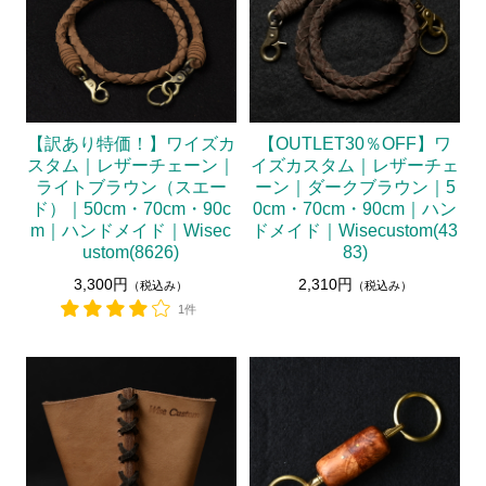
【訳あり特価！】ワイズカ
【OUTLET30％OFF】ワ
スタム｜レザーチェーン｜
イズカスタム｜レザーチェ
ライトブラウン（スエー
ーン｜ダークブラウン｜5
ド）｜50cm・70cm・90c
0cm・70cm・90cm｜ハン
m｜ハンドメイド｜Wisec
ドメイド｜Wisecustom(43
ustom(8626)
83)
3,300円
2,310円
（税込み）
（税込み）
1件