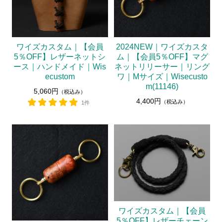
ワイズカスタム｜【会員
2024NEW｜ワイズカスタ
5％OFF】レザーネットシ
ム｜【会員5％OFF】マグ
ース｜ハンドメイド｜Wis
ネットリリーサー｜リング
ecustom
ワ｜Mサイズ｜Wisecusto
m(11146)
5,060円
（税込み）
4,400円
（税込み）
1件
ワイズカスタム｜【会員
5％OFF】レザーチェーン