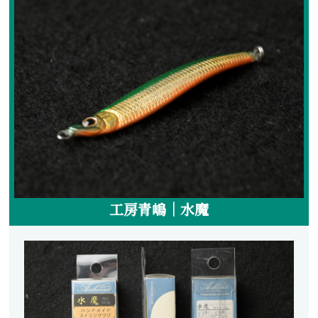
フライケース
フライマテリアル
マテリアル
マテリアル（コンプリート）
マテリアル（スレッド・ティンセル系）
ルアーフィッシング
ロッド
工房青嶋｜水魔
ルアー
ハンドメイドルアー
管釣りルアー
ルアーケース
ランディングネット