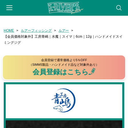
-->
HOME
ルアーフィッシング
ルアー
会員登録
マイページ
カート
webサイト
【会員価格対象外】工房青嶋｜水魔｜スイマ｜6cm｜12g｜ハンドメイドスイ
ミングジグ
CATEGORY
フライフィッシング
会員登録で通常価格より5％OFF
（SIMMS製品・ハンドメイド品など対象外あり）
ロッド
会員登録はこちら
リール
フライライン
リーダー・ティペット
フライ用アクセサリー
タイイングツール
フライ（完成品）