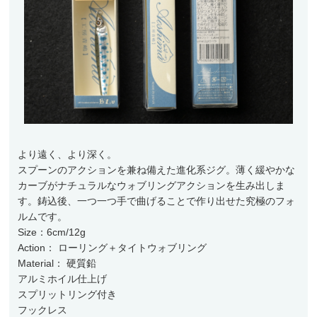
ランディングネット
マグネットリリーサー
ネットホルダー
レザーチェーン
レザーシース
メンテナンス
より遠く、より深く。
交換用ネット
スプーンのアクションを兼ね備えた進化系ジグ。薄く緩やかな
ウェーディングギア
カーブがナチュラルなウォブリングアクションを生み出しま
す。鋳込後、一つ一つ手で曲げることで作り出せた究極のフォ
ウェーダー
ルムです。
Size：6cm/12g
ウェーディングシューズ
Action： ローリング＋タイトウォブリング
Material： 硬質鉛
ウェア・アクセサリー
アルミホイル仕上げ
ヘッドギア
スプリットリング付き
フックレス
アウター・ベスト