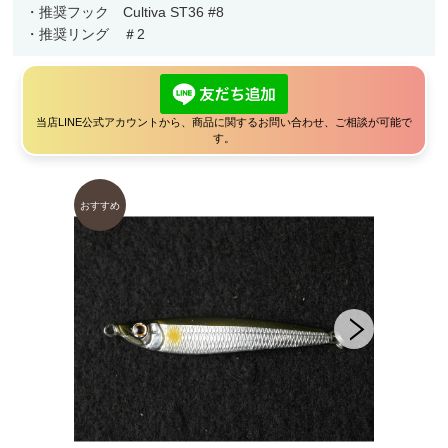
・推奨フック Cultiva ST36 #8
アクセサリー
・推奨リング ＃2
フライ・ルアーケース
アウトレット
当店LINE公式アカウントから、商品に関するお問い合わせ、ご相談が可能で
す。
ケース
フライライン
フライマテリアル
ギア・アクセサリー