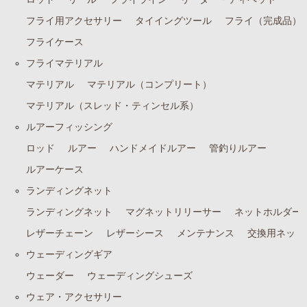
フライ用アクセサリー
タイイングツール
フライ（完成品）
フライケース
フライケース
フライマテリアル
フライマテリアル
マテリアル
マテリアル
マテリアル（コンプリート）
マテリアル（コンプリート）
マテリアル（スレッド・ティンセル系）
マテリアル（スレッド・ティンセル系）
ルアーフィッシング
ロッド
ルアー
ハンドメイドルアー
管釣りルアー
ルアーフィッシング
ルアーケース
ロッド
ランディングネット
ルアー
ランディングネット
マグネットリリーサー
ネットホルダー
ハンドメイドルアー
レザーチェーン
レザーシース
メンテナンス
交換用ネット
管釣りルアー
ウェーディングギア
ルアーケース
ウェーダー
ウェーディングシューズ
ランディングネット
ウェア・アクセサリー