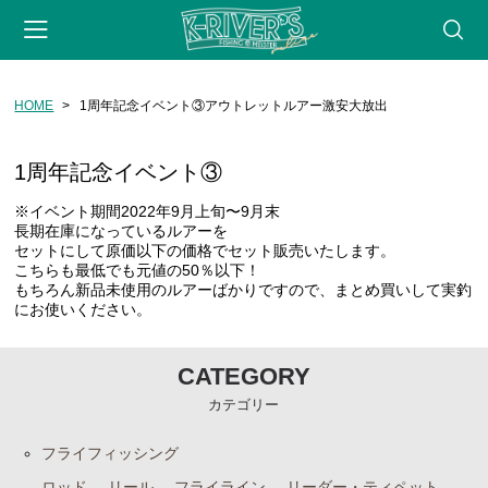
HOME
1周年記念イベント③アウトレットルアー激安大放出
会員登録
マイページ
カート
webサイト
CATEGORY
1周年記念イベント③
※イベント期間2022年9月上旬〜9月末
フライフィッシング
長期在庫になっているルアーを
セットにして原価以下の価格でセット販売いたします。
ロッド
こちらも最低でも元値の50％以下！
もちろん新品未使用のルアーばかりですので、まとめ買いして実釣
リール
にお使いください。
フライライン
CATEGORY
リーダー・ティペット
カテゴリー
フライ用アクセサリー
タイイングツール
フライフィッシング
フライ（完成品）
ロッド
リール
フライライン
リーダー・ティペット