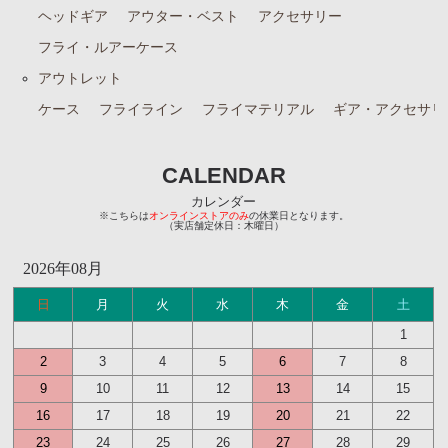
ヘッドギア
アウター・ベスト
アクセサリー
ランディングネット
フライ・ルアーケース
マグネットリリーサー
アウトレット
ネットホルダー
ケース
フライライン
フライマテリアル
ギア・アクセサリ
レザーチェーン
レザーシース
CALENDAR
メンテナンス
カレンダー
※こちらは
オンラインストアのみ
の休業日となります。
交換用ネット
（実店舗定休日：木曜日）
ウェーディングギア
2026年08月
ウェーダー
日
月
火
水
木
金
土
ウェーディングシューズ
1
2
3
4
5
6
7
8
ウェア・アクセサリー
9
10
11
12
13
14
15
ヘッドギア
16
17
18
19
20
21
22
23
24
25
26
27
28
29
アウター・ベスト