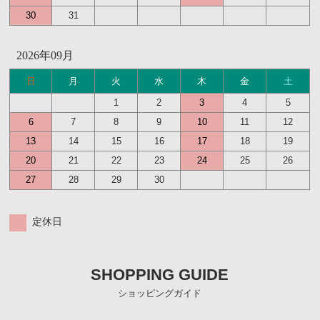
30
31
アクセサリー
フライ・ルアーケース
2026年09月
アウトレット
日
月
火
水
木
金
土
ケース
1
2
3
4
5
6
7
8
9
10
11
12
フライライン
13
14
15
16
17
18
19
フライマテリアル
20
21
22
23
24
25
26
ギア・アクセサリー
27
28
29
30
定休日
SHOPPING GUIDE
ショッピングガイド